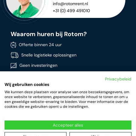
info@rotomrent.nl
+31 (0) 499 491010
Waarom huren bij Rotom?
Offerte binnen 24 uur
Snelle logistieke oplossingen
Geen investeringen
Directe beschikbaarheid
Privacybeleid
Wij gebruiken cookies
Breed assortiment
We kunnen deze plaatsen voor analyse van onze bezoekersgegevens, om
Kwalitatieve producten
onze website te verbeteren, gepersonaliseerde inhoud te tonen en om u
een geweldige website-ervaring te bieden. Voor meer informatie over de
cookies die we gebruiken opent u de instellingen.
Accepteer alles
RotomRent Copyright 2023.
|
Privacy beleid
|
Algemene
voorwaarden