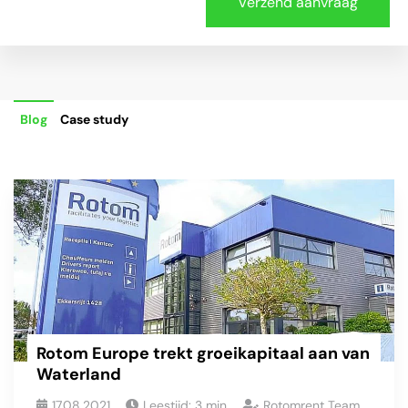
Blog
Case study
Rotom Europe trekt groeikapitaal aan van
Waterland
17.08.2021
Leestijd:
3
min
Rotomrent Team