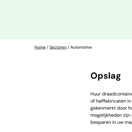
Home
/
Sectoren
/
Automotive
Opslag
Huur draadcontaine
of halffabricaten i
gekenmerkt door hu
mogelijkheden zijn 
besparen in uw mag