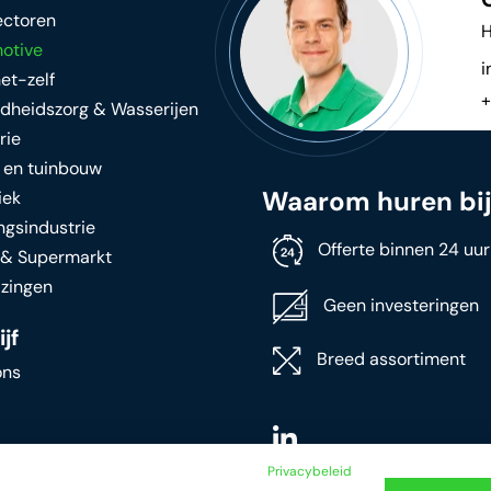
ectoren
H
otive
i
et-zelf
+
dheidszorg & Wasserijen
rie
 en tuinbouw
Waarom huren bi
iek
ngsindustrie
Offerte binnen 24 uur
l & Supermarkt
izingen
Geen investeringen
jf
Breed assortiment
ons
Privacybeleid