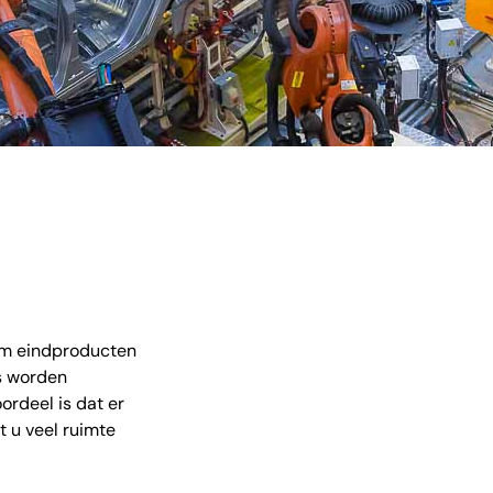
 om eindproducten
rs worden
rdeel is dat er
t u veel ruimte