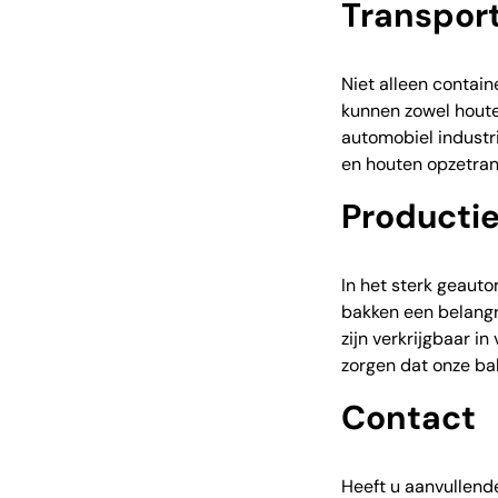
Transpor
Niet alleen contain
kunnen zowel houten
automobiel industr
en houten opzetra
Producti
In het sterk geaut
bakken een belangri
zijn verkrijgbaar i
zorgen dat onze ba
Contact
Heeft u aanvullend