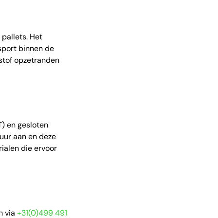
pallets. Het
nsport binnen de
stof opzetranden
T) en gesloten
huur aan en deze
ialen die ervoor
n via
+31(0)499 491