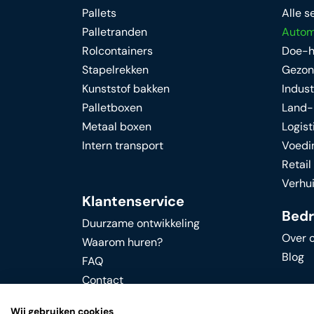
Pallets
Alle s
Palletranden
Autom
Rolcontainers
Doe-h
Stapelrekken
Gezon
Kunststof bakken
Indust
Palletboxen
Land-
Metaal boxen
Logist
Intern transport
Voedi
Retai
Verhu
Klantenservice
Bedri
Duurzame ontwikkeling
Over 
Waarom huren?
Blog
FAQ
Contact
Wij gebruiken cookies