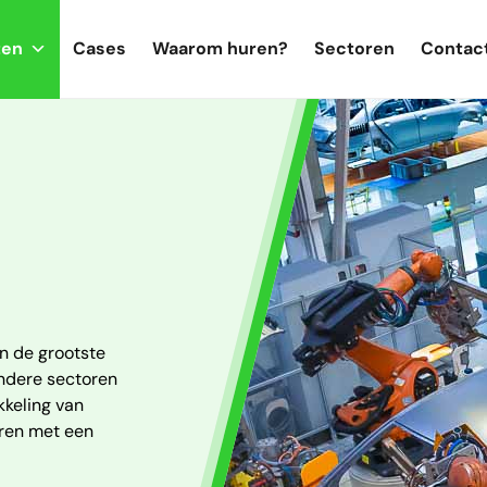
ten
Cases
Waarom huren?
Sectoren
Contac
n de grootste
 andere sectoren
kkeling van
oren met een