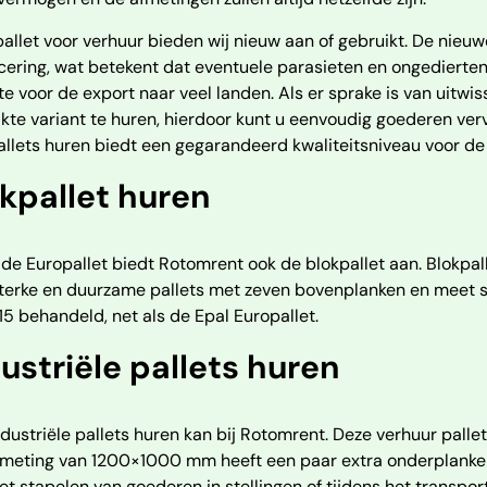
allet voor verhuur bieden wij nieuw aan of gebruikt. De nieuw
icering, wat betekent dat eventuele parasieten en ongedierte
te voor de export naar veel landen. Als er sprake is van uitwi
kte variant te huren, hierdoor kunt u eenvoudig goederen verv
llets huren biedt een gegarandeerd kwaliteitsniveau voor de 
kpallet huren
de Europallet biedt Rotomrent ook de blokpallet aan. Blokpalle
sterke en duurzame pallets met zeven bovenplanken en meet 
5 behandeld, net als de Epal Europallet.
ustriële pallets huren
dustriële pallets huren kan bij Rotomrent. Deze verhuur pa
meting van 1200×1000 mm heeft een paar extra onderplanken w
et stapelen van goederen in stellingen of tijdens het transport