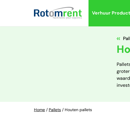
Verhuur Produc
Pal
Ho
Pallet
groter
waardo
invest
Home
/
Pallets
/
Houten pallets