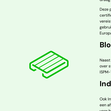
Deze p
certif
vereis
gebrui
Europa
Blo
Naast 
over 
ISPM-1
Ind
Ook In
een af
voor h