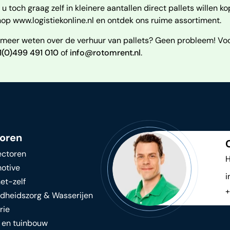
u toch graag zelf in kleinere aantallen direct pallets willen 
p www.logistiekonline.nl en ontdek ons ruime assortiment.
 meer weten over de verhuur van pallets? Geen probleem! Voo
1(0)499 491 010
of
info@rotomrent.nl
.
oren
ectoren
H
otive
i
et-zelf
+
dheidszorg & Wasserijen
rie
 en tuinbouw