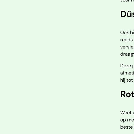
Düs
Ook b
reeds 
versie
draag
Deze p
afmeti
hij t
Ro
Weet u
op me
beste 