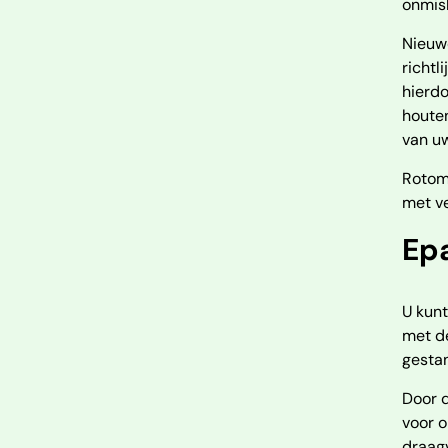
onmisb
Nieuwe
richtl
hierdo
houten
van uw
Rotomr
met v
Epa
U kunt
met d
gestan
Door d
voor o
draagv