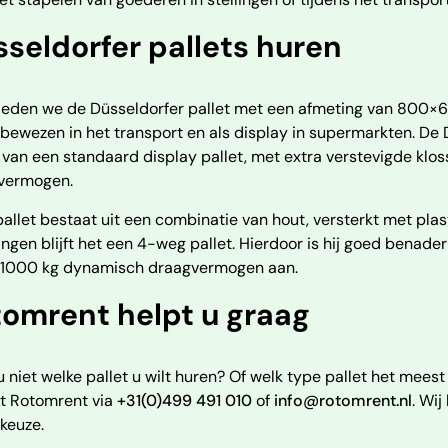
seldorfer pallets huren
ieden we de Düsseldorfer pallet met een afmeting van 800×60
bewezen in het transport en als display in supermarkten. De Dü
 van een standaard display pallet, met extra verstevigde klo
vermogen.
allet bestaat uit een combinatie van hout, versterkt met pla
ngen blijft het een 4-weg pallet. Hierdoor is hij goed bena
ot 1000 kg dynamisch draagvermogen aan.
tomrent helpt u graag
 niet welke pallet u wilt huren? Of welk type pallet het mees
t Rotomrent via
+31(0)499 491 010
of
info@rotomrent.nl
. Wi
keuze.