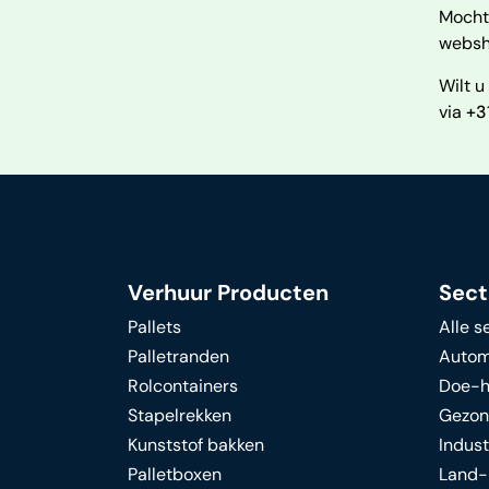
Mocht 
websho
Wilt u
via
+3
Verhuur Producten
Sect
Pallets
Alle s
Palletranden
Autom
Rolcontainers
Doe-h
Stapelrekken
Gezon
Kunststof bakken
Indust
Palletboxen
Land-