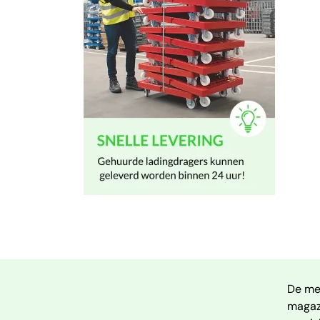
De mee
magazi