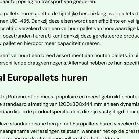
aar bij opslag en transport van goederen.
 pallets huren geeft u de tijdelijke beschikking over pallets 
ijnen UIC-435. Dankzij deze eisen wordt een efficiënte en ve
or altijd verzekerd van een verhuur pallet van hoogwaardige k
 opzetranden huren. U kunt dankzij deze gerelateerde produc
 pallet en hierdoor meer capaciteit creëren.
ent verhuurt een breed assortiment aan houten pallets, in u
erschillende draagvermogens. Allemaal hebben ze hun specifi
l Europallets huren
 bij Rotomrent de meest populaire en meest gebruikte houten 
e standaard afmeting van 1200x800x144 mm en een dynamisch
daardiseerde productspecificaties die zijn vastgelegd door d
eze standaardisatie ben je met Europallets huren verzekerd v
naangename verrassingen te staan, wanneer het op de prestat
ermogen en de afmetingen zullen altijd hetzelfde zijn.