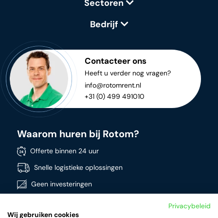
Sectoren
Bedrijf
Contacteer ons
Heeft u verder nog vragen?
info@rotomrent.nl
+31 (0) 499 491010
Waarom huren bij Rotom?
Offerte binnen 24 uur
Snelle logistieke oplossingen
Geen investeringen
Directe beschikbaarheid
Privacybeleid
Wij gebruiken cookies
Breed assortiment