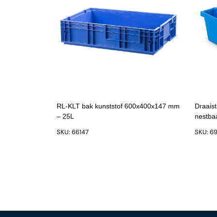
RL-KLT bak kunststof 600x400x147 mm
Draais
– 25L
nestbaa
SKU: 66147
SKU: 6