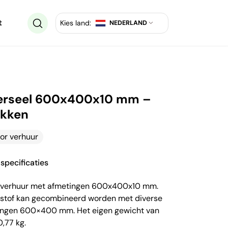
t
Kies land:
NEDERLAND
verseel 600x400x10 mm –
akken
or verhuur
specificaties
r verhuur met afmetingen 600x400x10 mm.
tstof kan gecombineerd worden met diverse
ingen 600×400 mm. Het eigen gewicht van
,77 kg.