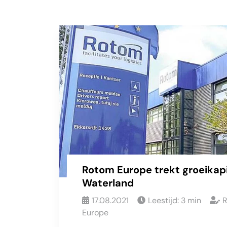
Rotom Europe trekt groeikapi
Waterland
17.08.2021
Leestijd:
3
min
R
Europe