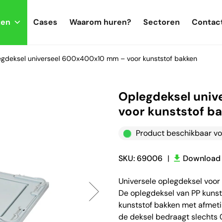
ten
Cases
Waarom huren?
Sectoren
Contac
gdeksel universeel 600x400x10 mm – voor kunststof bakken
Oplegdeksel uni
voor kunststof b
Product beschikbaar vo
SKU: 69006
|
Download 
Universele oplegdeksel voo
De oplegdeksel van PP kuns
kunststof bakken met afmet
de deksel bedraagt slechts 0