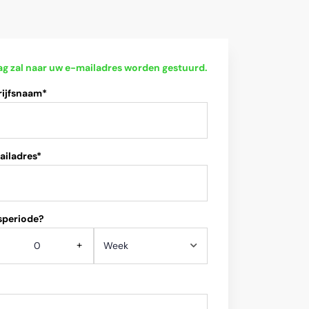
ag zal naar uw e-mailadres worden gestuurd.
rijfsnaam*
ailadres*
speriode?
+