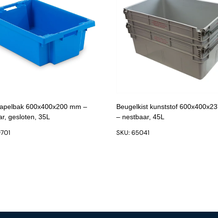
tapelbak 600x400x200 mm –
Beugelkist kunststof 600x400x
r, gesloten, 35L
– nestbaar, 45L
9701
SKU: 65041