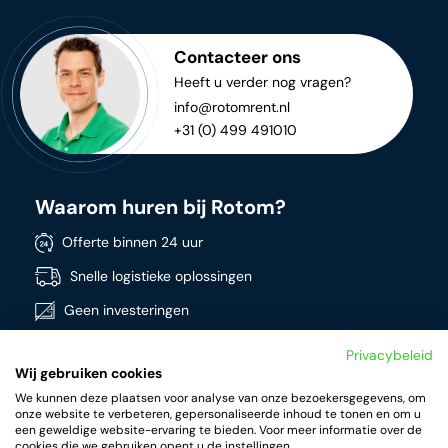
Contacteer ons
Heeft u verder nog vragen?
info@rotomrent.nl
+31 (0) 499 491010
Waarom huren bij Rotom?
Offerte binnen 24 uur
Snelle logistieke oplossingen
Geen investeringen
Directe beschikbaarheid
Privacybeleid
Wij gebruiken cookies
Breed assortiment
We kunnen deze plaatsen voor analyse van onze bezoekersgegevens, om
Kwalitatieve producten
onze website te verbeteren, gepersonaliseerde inhoud te tonen en om u
een geweldige website-ervaring te bieden. Voor meer informatie over de
cookies die we gebruiken opent u de instellingen.