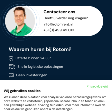
Contacteer ons
Heeft u verder nog vragen?
info@rotomrent.nl
+31 (0) 499 491010
Waarom huren bij Rotom?
Offerte binnen 24 uur
Snelle logistieke oplossingen
Geen investeringen
Directe beschikbaarheid
Privacybeleid
Wij gebruiken cookies
Breed assortiment
We kunnen deze plaatsen voor analyse van onze bezoekersgegevens, om
Kwalitatieve producten
onze website te verbeteren, gepersonaliseerde inhoud te tonen en om u
een geweldige website-ervaring te bieden. Voor meer informatie over de
cookies die we gebruiken opent u de instellingen.