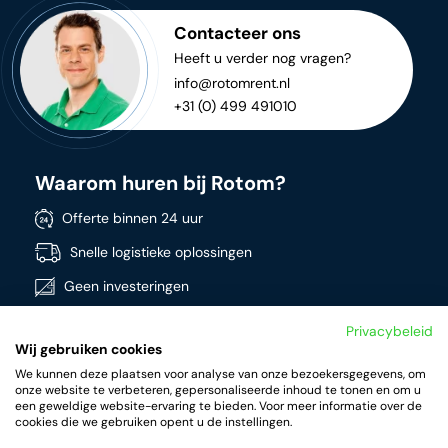
Contacteer ons
Heeft u verder nog vragen?
info@rotomrent.nl
+31 (0) 499 491010
Waarom huren bij Rotom?
Offerte binnen 24 uur
Snelle logistieke oplossingen
Geen investeringen
Directe beschikbaarheid
Privacybeleid
Wij gebruiken cookies
Breed assortiment
We kunnen deze plaatsen voor analyse van onze bezoekersgegevens, om
Kwalitatieve producten
onze website te verbeteren, gepersonaliseerde inhoud te tonen en om u
een geweldige website-ervaring te bieden. Voor meer informatie over de
cookies die we gebruiken opent u de instellingen.