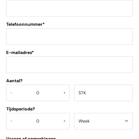
Telefoonnummer*
E-mailadres*
Aantal?
.
-
+
Tijdsperiode?
-
+
Vragen of opmerkingen