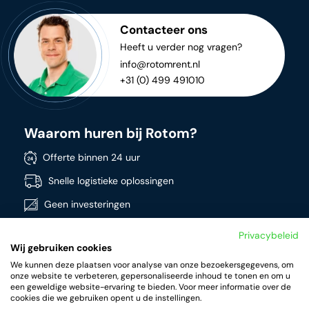
Contacteer ons
Heeft u verder nog vragen?
info@rotomrent.nl
+31 (0) 499 491010
Waarom huren bij Rotom?
Offerte binnen 24 uur
Snelle logistieke oplossingen
Geen investeringen
Directe beschikbaarheid
Privacybeleid
Wij gebruiken cookies
Breed assortiment
We kunnen deze plaatsen voor analyse van onze bezoekersgegevens, om
Kwalitatieve producten
onze website te verbeteren, gepersonaliseerde inhoud te tonen en om u
een geweldige website-ervaring te bieden. Voor meer informatie over de
cookies die we gebruiken opent u de instellingen.